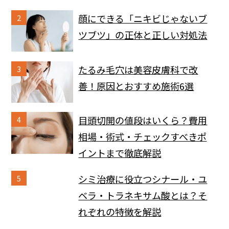
顔にできる「ニキビじゃないブ
2
ツブツ」の正体と正しい対処法
たるみ毛穴は美容皮膚科で改
3
善！原因とおすすめ施術6選
目頭切開の値段はいくら？費用
4
相場・術式・チェックすべきポ
イントまで徹底解説
シミ治療に役立つシナール・ユ
5
ベラ・トラネキサム酸とは？そ
れぞれの特徴を解説