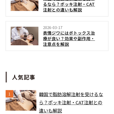
るなら？ポッキ注射・CAT
注射との違いも解説
2026-03-17
表情ジワにはボトックス治
療が良い？効果や副作用・
注意点を解説
人気記事
韓国で脂肪溶解注射を受けるな
1
ら？ポッキ注射・CAT注射との
違いも解説