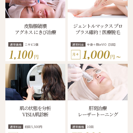
皮脂腺破壊
ジェントルマックス プロ
アグネス にきび治療
プラス確約！医療脱毛
通常価格
ニキビ1個
通常料金
全身＋顔orVIO【5回】
肌の状態を分析
肝斑治療
VISIA肌診断
レーザートーニング
通常料金
初回 5,500円
通常価格
10回