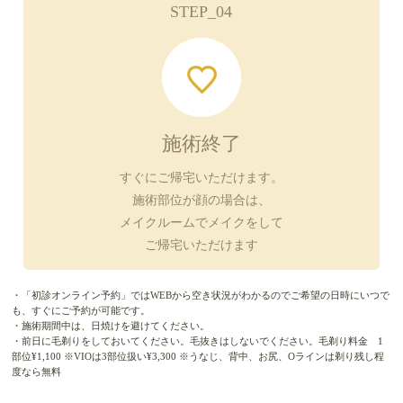
STEP_04
施術終了
すぐにご帰宅いただけます。
施術部位が顔の場合は、
メイクルームでメイクをして
ご帰宅いただけます
・「初診オンライン予約」ではWEBから空き状況がわかるのでご希望の日時にいつで
も、すぐにご予約が可能です。
・施術期間中は、日焼けを避けてください。
・前日に毛剃りをしておいてください。毛抜きはしないでください。毛剃り料金 1
部位¥1,100 ※VIOは3部位扱い¥3,300 ※うなじ、背中、お尻、Oラインは剃り残し程
度なら無料