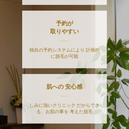
予約が
取りやすい
独自の予約システムにより
計画的
に脱毛が可能
肌への
安心感
しみに強いクリニック
だからでき
る、お肌の事を
考えた脱毛