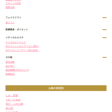
ビタミンC点滴
肌育注射
フェイスリフト
糸リフト
医療痩身・ダイエット
メディカルエステ
ケミカルピーリング
ＭＡスペシャルケア(イオン導入)
ポアスキンクリアー（毛穴洗浄）
その他
薄毛治療
あざ消し
肌診断機VISIA(ビジア)
医療脱毛
お肌の症状別
しみ・肝斑
しわ・たるみ
毛穴・ニキビ跡
赤ら顔