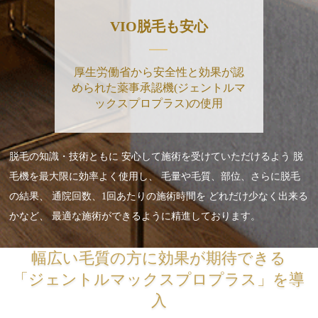
VIO脱毛も安心
厚生労働省から安全性と効果が認
められた薬事承認機(ジェントルマ
ックスプロプラス)の使用
脱毛の知識・技術ともに
安心して施術を受けていただけるよう
脱
毛機を最大限に効率よく使用し、
毛量や毛質、部位、さらに脱毛
の結果、
通院回数、1回あたりの施術時間を
どれだけ少なく出来る
かなど、
最適な施術ができるように精進しております。
幅広い毛質の方に効果が期待できる
「ジェントルマックスプロプラス」を導
入