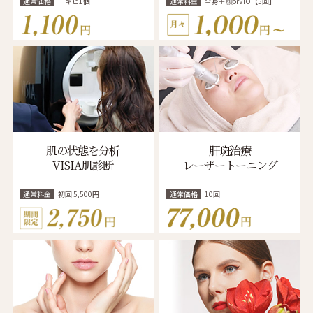
通常価格
ニキビ1個
通常料金
全身＋顔orVIO【5回】
肌の状態を分析
肝斑治療
VISIA肌診断
レーザートーニング
通常料金
初回 5,500円
通常価格
10回