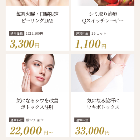
毎週火曜・日曜限定
シミ取り治療
ピーリングDAY
Qスイッチレーザー
通常価格
1回 5,500円
通常料金
1ショット
気になるシワを改善
気になる脇汗に
ボトックス注射
ワキボトックス
通常料金
顔シワ1部位
通常料金