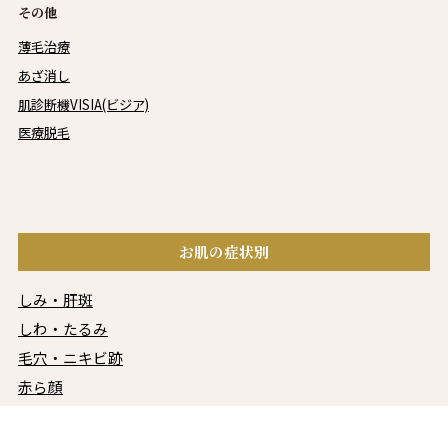
その他
薄毛治療
あざ消し
肌診断機VISIA(ビジア)
医療脱毛
お肌の症状別
しみ・肝斑
しわ・たるみ
毛穴・ニキビ跡
赤ら顔
にきび治療